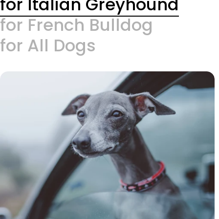
for Italian Greyhound
for French Bulldog
for All Dogs