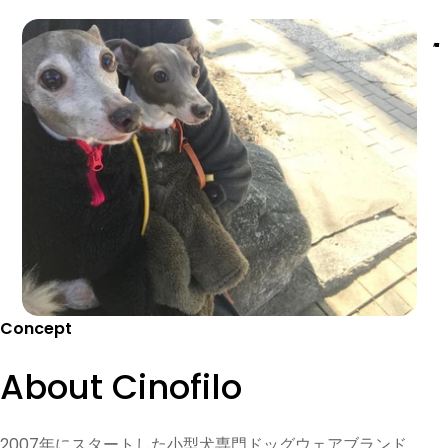
W
O
G
C
O
O
D
A
R
N
-
E
F
2
0
0
7
L
I
I
Concept
About Cinofilo
2007年にスタートした小型犬専門ドッグウェアブランド