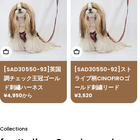
格
格
オプションを選択
オプションを選択
[SAD30550-93]英国
[SAD30550-92]スト
調チェック王冠ゴール
ライプ柄CINOFIROゴ
ド刺繡ハーネス
ールド刺繍リード
通
¥4,950から
通
¥3,520
常
常
価
価
格
格
Collections