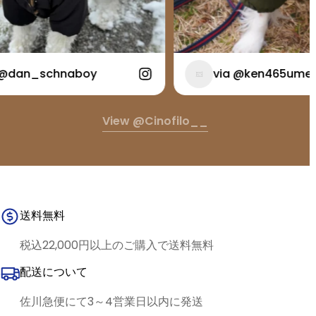
n_schnaboy
via @ken465ume
View @cinofilo__
送料無料
税込22,000円以上のご購入で送料無料
配送について
佐川急便にて3～4営業日以内に発送