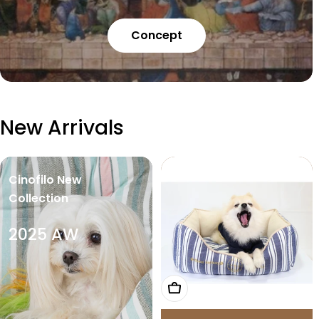
Concept
New Arrivals
Cinofilo New
Collection
2025 AW
オプションを選択