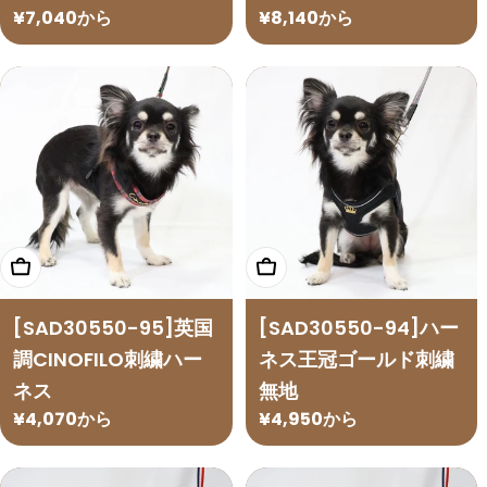
通
¥7,040から
通
¥8,140から
常
常
価
価
格
格
オプションを選択
オプションを選択
[SAD30550-95]英国
[SAD30550-94]ハー
調CINOFILO刺繍ハー
ネス王冠ゴールド刺繍
ネス
無地
通
¥4,070から
通
¥4,950から
常
常
価
価