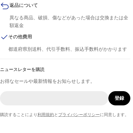
返品について
異なる商品、破損、傷などがあった場合は交換または全
額返金
その他費用
都道府県別送料、代引手数料、振込手数料がかかります
ニュースレターを購読
お得なセールや最新情報をお知らせします。
メ
登録
ー
ル
購読することにより
利用規約
と
プライバシーポリシー
に同意します。