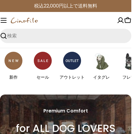
コ
税込22,000円以上で送料無料
ン
テ
カ
ン
ー
ツ
検
ト
に
索
進
む
新作
セール
アウトレット
イタグレ
フレ
Premium Comfort
for ALL DOG LOVERS