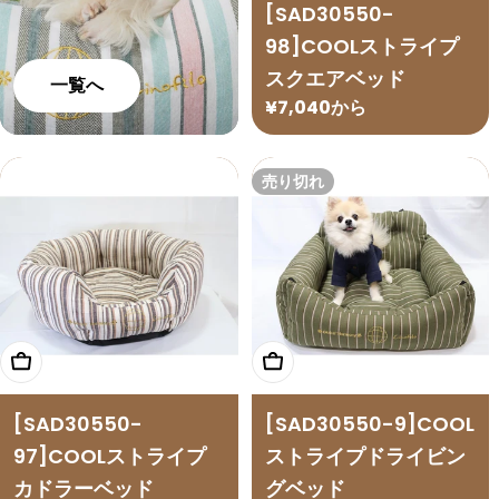
[SAD30550-
98]COOLストライプ
スクエアベッド
一覧へ
通
¥7,040から
常
価
売り切れ
格
オプションを選択
オプションを選択
[SAD30550-
[SAD30550-9]COOL
97]COOLストライプ
ストライプドライビン
カドラーベッド
グベッド