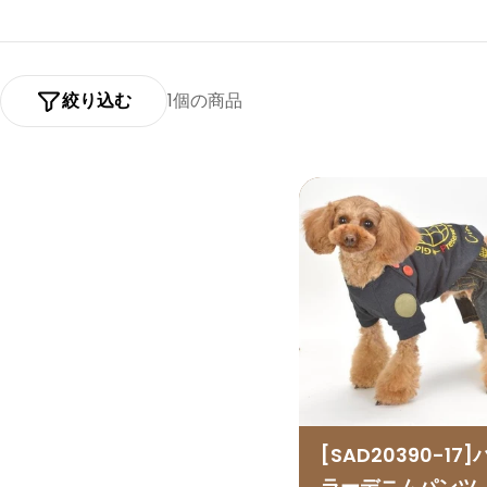
シ
ョ
絞り込む
1個の商品
ン
:
[SAD20390-17
ラーデニムパンツ