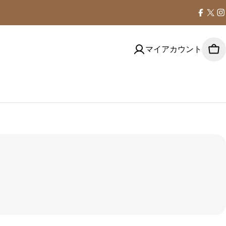
Faceb
X
I
(Tw
マイアカウント
カ
ー
ト