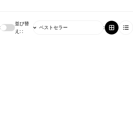
並び替
:
:
え: :