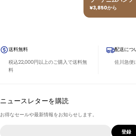
通
¥3,850から
常
価
格
送料無料
配送につ
税込22,000円以上のご購入で送料無
佐川急便
料
ニュースレターを購読
お得なセールや最新情報をお知らせします。
メ
登録