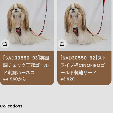
格
格
オプションを選択
オプションを選択
[SAD30550-93]英国
[SAD30550-92]スト
調チェック王冠ゴール
ライプ柄CINOFIROゴ
ド刺繡ハーネス
ールド刺繍リード
通
¥4,950から
通
¥3,520
常
常
価
価
格
格
Collections