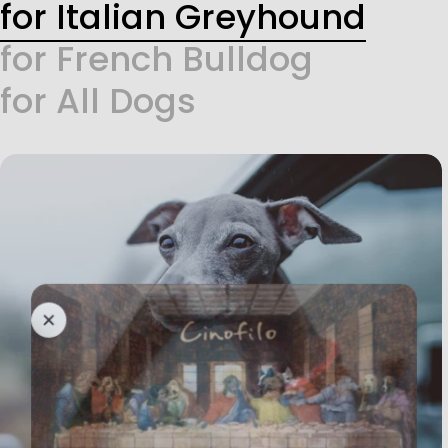
for Italian Greyhound
for French Bulldog
for All Dogs