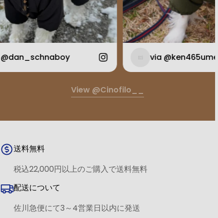
an_schnaboy
via @ken465ume
View @cinofilo__
送料無料
税込22,000円以上のご購入で送料無料
配送について
佐川急便にて3～4営業日以内に発送