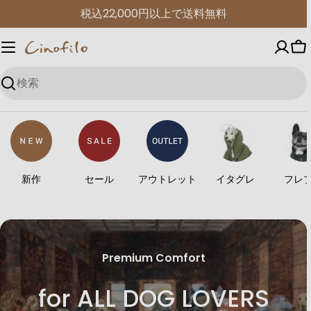
コ
税込22,000円以上で送料無料
ン
テ
カ
ン
ー
ツ
検
ト
に
索
進
む
新作
セール
アウトレット
イタグレ
フレ
Premium Comfort
for ALL DOG LOVERS