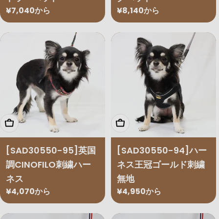
通
¥7,040から
通
¥8,140から
常
常
価
価
格
格
オプションを選択
オプションを選択
[SAD30550-95]英国
[SAD30550-94]ハー
調CINOFILO刺繍ハー
ネス王冠ゴールド刺繍
ネス
無地
通
¥4,070から
通
¥4,950から
常
常
価
価