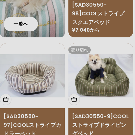
[SAD30550-
98]COOLストライプ
スクエアベッド
一覧へ
通
¥7,040から
常
価
売り切れ
格
オプションを選択
オプションを選択
[SAD30550-
[SAD30550-9]COOL
97]COOLストライプカ
ストライプドライビン
ドラーベッド
グベッド