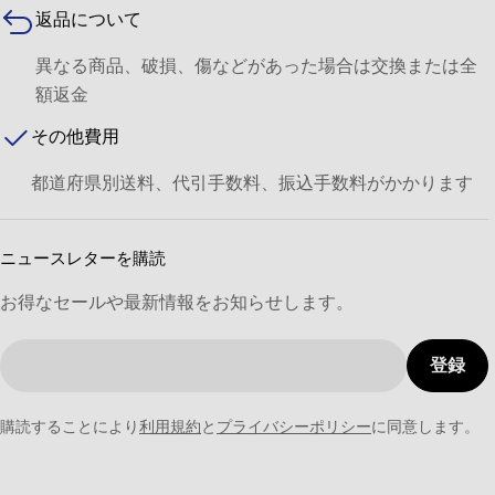
返品について
異なる商品、破損、傷などがあった場合は交換または全
額返金
その他費用
都道府県別送料、代引手数料、振込手数料がかかります
ニュースレターを購読
お得なセールや最新情報をお知らせします。
メ
登録
ー
ル
購読することにより
利用規約
と
プライバシーポリシー
に同意します。