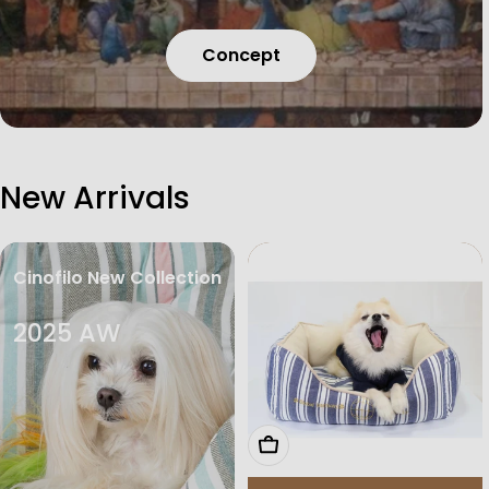
Concept
New Arrivals
Cinofilo New Collection
2025 AW
オプションを選択