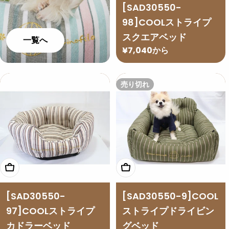
[SAD30550-
98]COOLストライプ
スクエアベッド
一覧へ
通
¥7,040から
常
価
売り切れ
格
オプションを選択
オプションを選択
[SAD30550-
[SAD30550-9]COOL
97]COOLストライプ
ストライプドライビン
カドラーベッド
グベッド