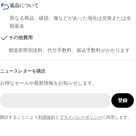
返品について
異なる商品、破損、傷などがあった場合は交換または全
額返金
その他費用
都道府県別送料、代引手数料、振込手数料がかかります
ニュースレターを購読
お得なセールや最新情報をお知らせします。
メ
登録
ー
ル
購読することにより
利用規約
と
プライバシーポリシー
に同意します。