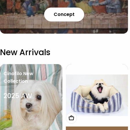
Concept
New Arrivals
Cinofilo New
Collection
2025 AW
オプションを選択