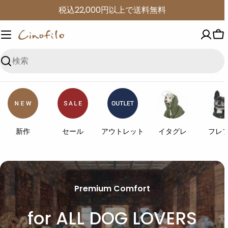
コ
税込22,000円以上で送料無料
ン
テ
カ
ン
ー
ツ
検
ト
に
索
進
む
新作
セール
アウトレット
イタグレ
フレ
Premium Comfort
for ALL DOG LOVERS