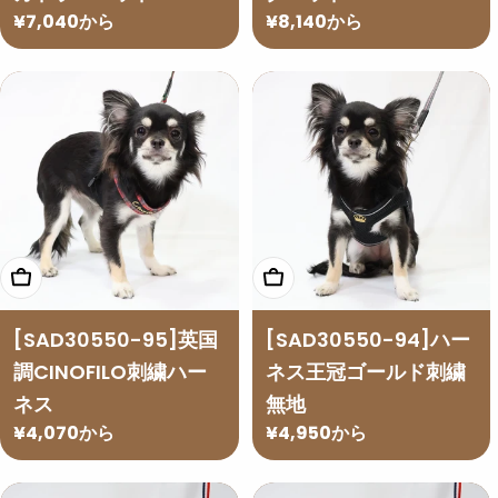
通
¥7,040から
通
¥8,140から
常
常
価
価
格
格
オプションを選択
オプションを選択
[SAD30550-95]英国
[SAD30550-94]ハー
調CINOFILO刺繍ハー
ネス王冠ゴールド刺繍
ネス
無地
通
¥4,070から
通
¥4,950から
常
常
価
価