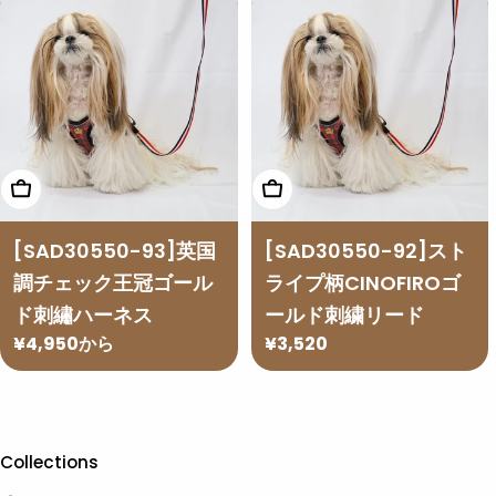
格
格
オプションを選択
オプションを選択
[SAD30550-93]英国
[SAD30550-92]スト
調チェック王冠ゴール
ライプ柄CINOFIROゴ
ド刺繡ハーネス
ールド刺繍リード
通
¥4,950から
通
¥3,520
常
常
価
価
格
格
Collections