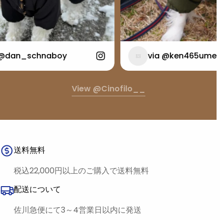
n_schnaboy
via @ken465ume
View @cinofilo__
送料無料
税込22,000円以上のご購入で送料無料
配送について
佐川急便にて3～4営業日以内に発送