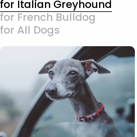
for Italian Greyhound
for French Bulldog
for All Dogs