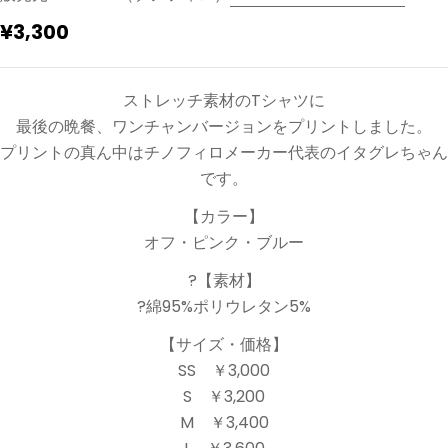
通
¥3,300
常
価
ストレッチ素材のTシャツに
格
最後の晩餐、ワンチャンバージョンをプリントしました。
プリントの真ん中はチノフィロメーカー代表のイタグレちゃん
です。
【カラー】
オフ・ピンク・ブルー
?【素材】
?綿95%ポリウレタン5%
【サイズ・価格】
SS ￥3,000
S ￥3,200
M ￥3,400