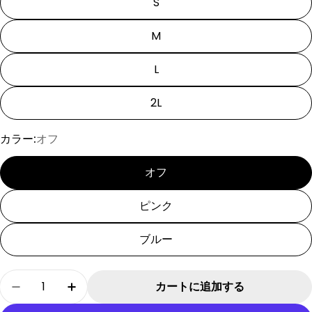
S
M
L
2L
カラー:
オフ
オフ
ピンク
ブルー
数
カートに追加する
[SAD20340-2]最後の晩餐プリントストレッチT
[SAD20340-2]最後の晩餐プリントス
量