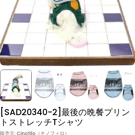
モーダルでメディア (0) を開く
[SAD20340-2]最後の晩餐プリン
トストレッチTシャツ
販売元:
Cinofilo（チノフィロ）