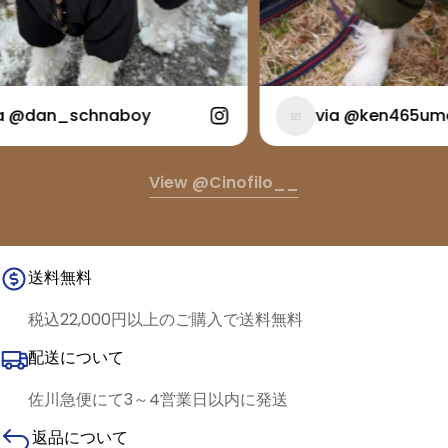
 @dan_schnaboy
via @ken465ume
View @cinofilo__
送料無料
税込22,000円以上のご購入で送料無料
配送について
佐川急便にて3～4営業日以内に発送
返品について