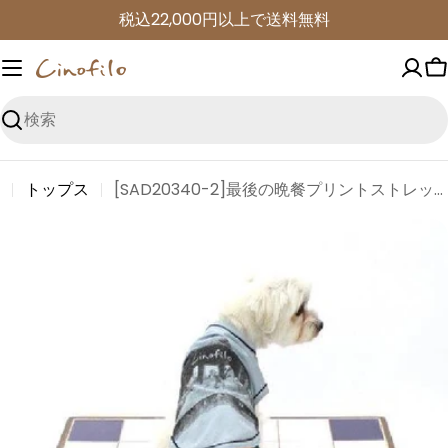
コ
税込22,000円以上で送料無料
ン
テ
ン
ツ
検
に
索
進
トップス
[SAD20340-2]最後の晩餐プリントストレッチTシャツ
む
商
品
情
報
に
ス
キ
ッ
プ