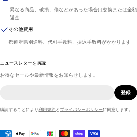
異なる商品、破損、傷などがあった場合は交換または全額
返金
その他費用
都道府県別送料、代引手数料、振込手数料がかかります
ニュースレターを購読
お得なセールや最新情報をお知らせします。
メ
登録
ー
ル
購読することにより
利用規約
と
プライバシーポリシー
に同意します。