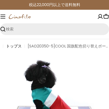
コ
税込22,000円以上で送料無料
ン
テ
ン
ツ
検
に
索
進
トップス
[SAD20350-5]COOL 国旗配色切り替えボーダーTシャツ
む
商
品
情
報
に
ス
キ
ッ
プ