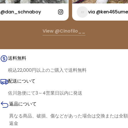
@dan_schnaboy
via @ken465ume
View @cinofilo__
送料無料
税込22,000円以上のご購入で送料無料
配送について
佐川急便にて3～4営業日以内に発送
返品について
異なる商品、破損、傷などがあった場合は交換または全額
返金