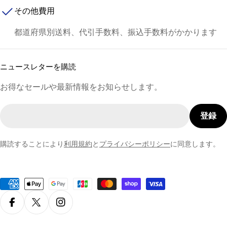
その他費用
都道府県別送料、代引手数料、振込手数料がかかります
ニュースレターを購読
お得なセールや最新情報をお知らせします。
メ
登録
ー
ル
購読することにより
利用規約
と
プライバシーポリシー
に同意します。
Facebook
X (Twitter)
Instagram