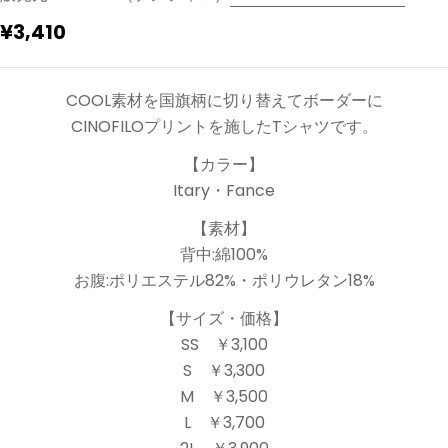
通
¥3,410
常
価
COOL素材を国旗柄に切り替えてボーダーに
格
CINOFILOプリントを施したTシャツです。
【カラー】
Itary・Fance
【素材】
背中:綿100%
お腹:ポリエステル82%・ポリウレタン18%
【サイズ・価格】
SS ￥3,100
S ￥3,300
M ￥3,500
L ￥3,700