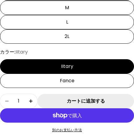
M
L
2L
カラー:
IItary
IItary
Fance
数
カートに追加する
[SAD20350-5]COOL 国旗配色切り替えボーダ
[SAD20350-5]COOL 国旗配色切り
量
別のお支払い方法