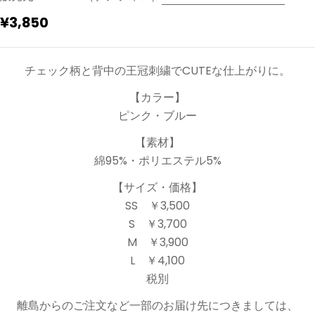
通
¥3,850
常
価
チェック柄と背中の王冠刺繍でCUTEな仕上がりに。
格
【カラー】
ピンク・ブルー
【素材】
綿95%・ポリエステル5%
【サイズ・価格】
SS ￥3,500
S ￥3,700
M ￥3,900
L ￥4,100
税別
離島からのご注文など一部のお届け先につきましては、