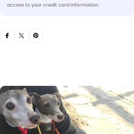
売
access to your credit card information.
で
き
ま
せ
ん