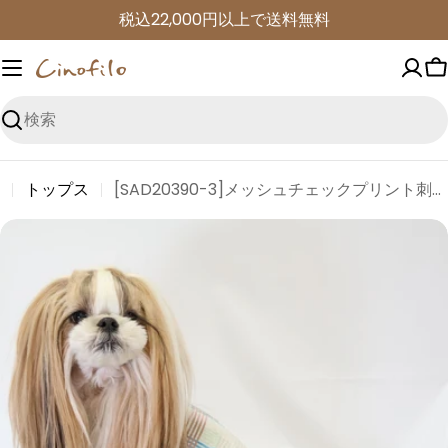
コ
税込22,000円以上で送料無料
ン
テ
ン
ツ
検
に
索
進
トップス
[SAD20390-3]メッシュチェックプリント刺繍Tシャツ
む
商
品
情
報
に
ス
キ
ッ
プ