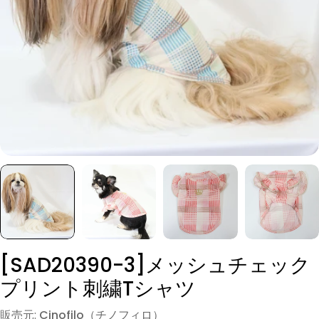
モーダルでメディア (0) を開く
[SAD20390-3]メッシュチェック
プリント刺繍Tシャツ
販売元:
Cinofilo（チノフィロ）