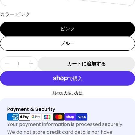
バ
リ
カラー:
ピンク
エ
ー
ピンク
シ
ョ
ブルー
ン
は
数
カートに追加する
売
[SAD20390-3]メッシュチェックプリント刺繍T
[SAD20390-3]メッシュチェックプリ
量
り
切
れ
別のお支払い方法
て
い
Payment & Security
る
か
Your payment information is processed securely.
販
We do not store credit card details nor have