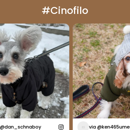
#Cinofilo
@dan_schnaboy
via @ken465ume