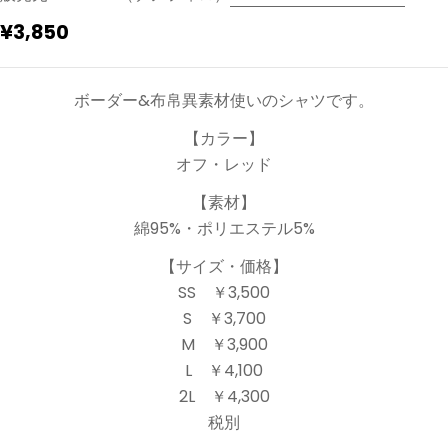
通
¥3,850
常
価
ボーダー&布帛異素材使いのシャツです。
格
【カラー】
オフ・レッド
【素材】
綿95%・ポリエステル5%
【サイズ・価格】
SS ￥3,500
S ￥3,700
M ￥3,900
L ￥4,100
2L ￥4,300
税別