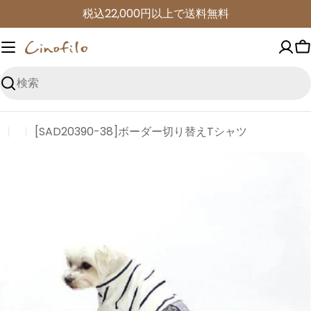
コ
税込22,000円以上で送料無料
ン
テ
ン
ツ
検
に
索
進
[SAD20390-38]ボーダー切り替えTシャツ
む
商
品
情
報
に
ス
キ
ッ
プ