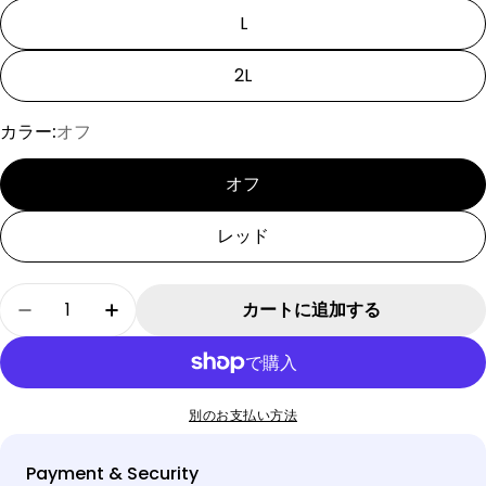
L
2L
カラー:
オフ
オフ
レッド
数
カートに追加する
[SAD20390-38]ボーダー切り替えTシャツの数量
[SAD20390-38]ボーダー切り替えTシ
量
別のお支払い方法
Payment & Security