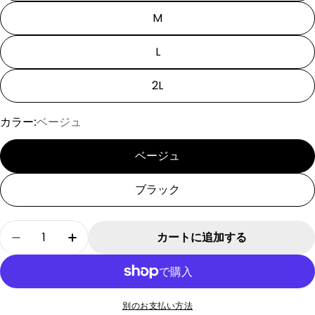
M
L
2L
カラー:
ベージュ
ベージュ
ブラック
数
カートに追加する
[SAD20390-63]パネルボーダー王冠Tシャツの数
[SAD20390-63]パネルボーダー王冠
量
別のお支払い方法