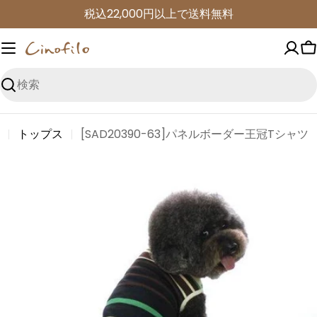
コ
税込22,000円以上で送料無料
ン
テ
ン
ツ
検
に
索
進
トップス
[SAD20390-63]パネルボーダー王冠Tシャツ
む
商
品
情
報
に
ス
キ
ッ
プ