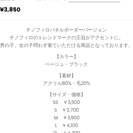
通
¥3,850
常
価
チノフィロパネルボーダーバージョン
格
チノフィロのトレンドマークの王冠がアクセントに。
男の子、女の子問わず着ていただける商品となっております。
【カラー】
ベージュ・ブラック
【素材】
アクリル80%・毛20%
【サイズ・価格】
SS ￥3,500
S ￥3,700
M ￥3,900
L ￥4,100