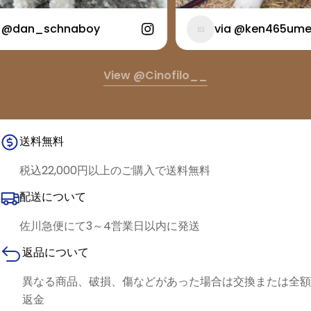
@dan_schnaboy
via @ken465ume
View @cinofilo__
送料無料
税込22,000円以上のご購入で送料無料
配送について
佐川急便にて3～4営業日以内に発送
返品について
異なる商品、破損、傷などがあった場合は交換または全額
返金