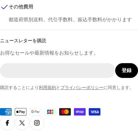
その他費用
都道府県別送料、代引手数料、振込手数料がかかります
ニュースレターを購読
お得なセールや最新情報をお知らせします。
メ
登録
ー
ル
購読することにより
利用規約
と
プライバシーポリシー
に同意します。
Facebook
X (Twitter)
Instagram