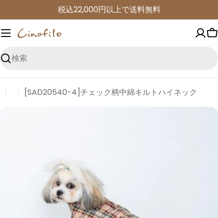
コ
税込22,000円以上で送料無料
ン
テ
ン
ツ
検
に
索
進
[SAD20540-4]チェック柄中綿キルトハイネック
む
商
品
情
報
に
ス
キ
ッ
プ