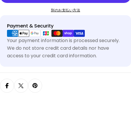
ま
い
別のお支払い方法
せ
る
ん
か
Payment & Security
販
売
Your payment information is processed securely.
で
We do not store credit card details nor have
き
access to your credit card information.
ま
せ
ん