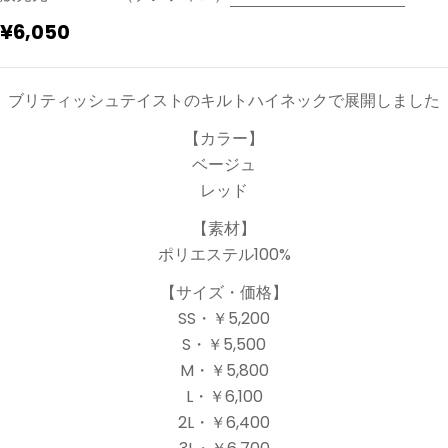
通
¥6,050
常
価
ブリティッシュテイストのキルトハイネックで展開しました
格
【カラー】
ベージュ
レッド
【素材】
ポリエステル100%
【サイズ・価格】
SS・￥5,200
S・￥5,500
M・￥5,800
L・￥6,100
2L・￥6,400