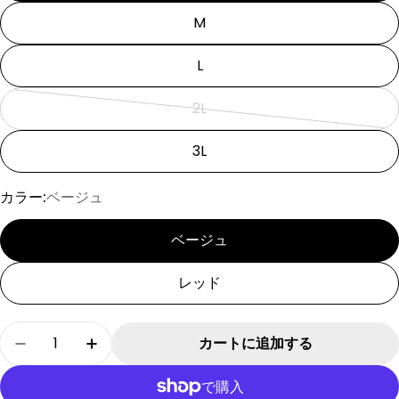
ー
M
シ
ョ
L
ン
2L
は
バ
売
リ
3L
り
エ
切
ー
カラー:
ベージュ
れ
シ
て
ョ
ベージュ
い
ン
る
は
レッド
か
売
販
り
数
売
カートに追加する
切
[SAD20540-4]チェック柄中綿キルトハイネック
[SAD20540-4]チェック柄中綿キルト
量
で
れ
き
て