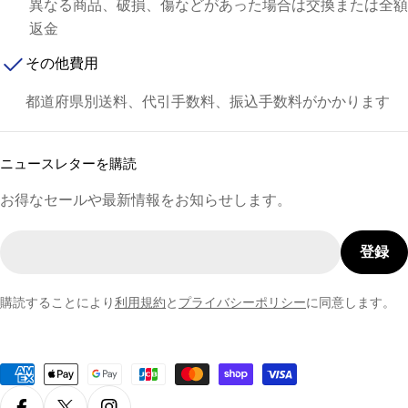
異なる商品、破損、傷などがあった場合は交換または全額
返金
その他費用
都道府県別送料、代引手数料、振込手数料がかかります
ニュースレターを購読
お得なセールや最新情報をお知らせします。
メ
登録
ー
ル
購読することにより
利用規約
と
プライバシーポリシー
に同意します。