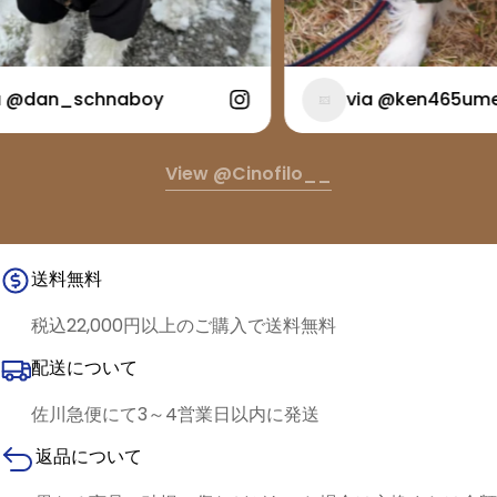
@dan_schnaboy
via @ken465ume
View @cinofilo__
送料無料
税込22,000円以上のご購入で送料無料
配送について
佐川急便にて3～4営業日以内に発送
返品について