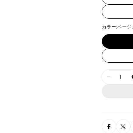
カラー:
ベージ
数
[SAD2
量