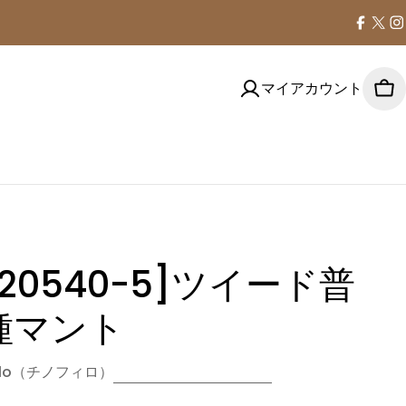
Faceb
X
I
(Tw
マイアカウント
カ
ー
ト
D20540-5]ツイード普
種マント
filo（チノフィロ）