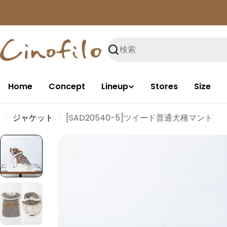
コ
ン
テ
ン
検
ツ
索
に
進
Home
Concept
Lineup
Stores
Size
む
ジャケット
[SAD20540-5]ツイード普通犬種マント
商
品
情
報
に
ス
キ