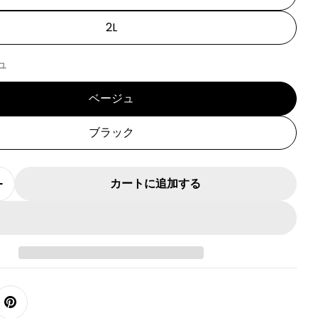
2L
ュ
ベージュ
ブラック
カートに追加する
0540-5]ツイード普通犬種マントの数量を減らす
[SAD20540-5]ツイード普通犬種マントの数量を増や