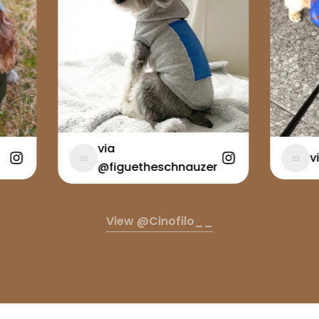
via
via @
@figuetheschnauzer
View @cinofilo__