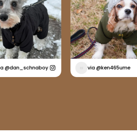
dan_schnaboy
via @ken465ume