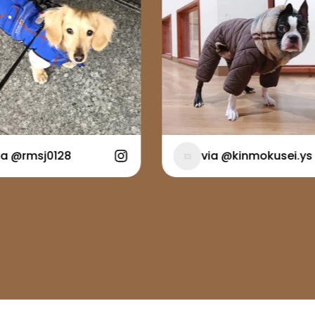
rmsj0128
via @kinmokusei.ys